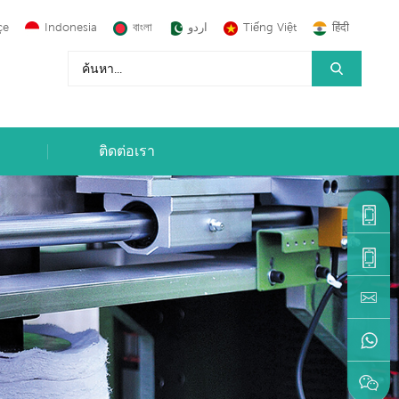
çe
Indonesia
বাংলা
اردو
Tiếng Việt
हिंदी
ติดต่อเรา
+86-
1590599
+86-
595-
machine
22216883
+86