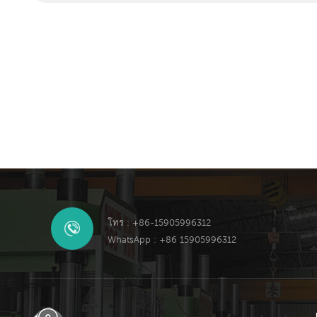
โทร : +86-15905996312
WhatsApp : +86 15905996312