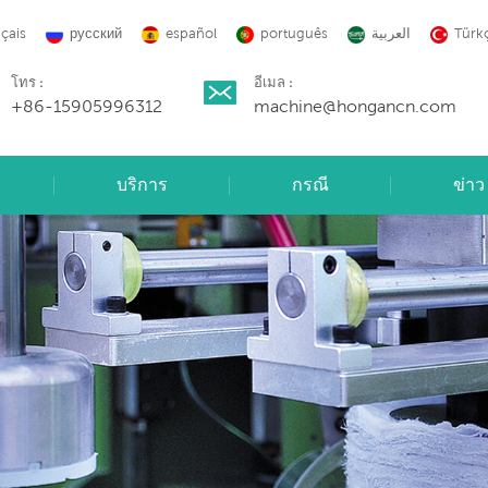
nçais
русский
español
português
العربية
Türk
โทร :
อีเมล :
+86-15905996312
machine@hongancn.com
บริการ
กรณี
ข่าว