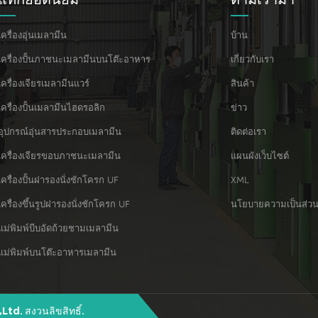
เครื่องอุ่นเมลามีน
บ้าน
เครื่องปั้นภาชนะเมลามีนบนโต๊ะอาหาร
เกี่ยวกับเรา
เครื่องเจียรเมลามีนแวร์
สินค้า
เครื่องปั้นเมลามีนไฮดรอลิก
ข่าว
อุปกรณ์อุ่นสารประกอบเมลามีน
ติดต่อเรา
เครื่องเจียรขอบภาชนะเมลามีน
แผนผังเว็บไซต์
เครื่องปั้นฝารองนั่งชักโครก UF
XML
เครื่องขึ้นรูปฝารองนั่งชักโครก UF
นโยบายความเป็นส่วน
แม่พิมพ์บีบอัดถ้วยชามเมลามีน
แม่พิมพ์บนโต๊ะอาหารเมลามีน
d. สงวนลิขสิทธิ์.