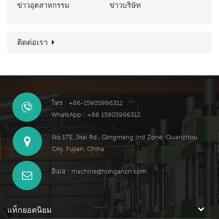
ข่าวอุตสาหกรรม
ข่าวบริษัท
ติดต่อเรา
โทร : +86-15905996312
WhatsApp : +86 15905996312
No.173, Jitai Rd., Qingmeng Ind Zone, Quanzhou
City, Fujian, China
อีเมล :
machine@hongancn.com
แท็กยอดนิยม