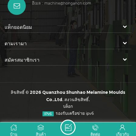
อีเมล :
machine@hongancn.com
แท็กยอดนิยม
ตามเรามา
สมัครสมาชิกเรา
ลิขสิทธิ์ © 2026 Quanzhou Shunhao Melamine Moulds
Co.,Ltd. สงวนลิขสิทธิ์.
บล็อก
รองรับเครือข่าย ipv6
บ้าน
สินค้า
ติดต่อ
เกี่ยวกับ