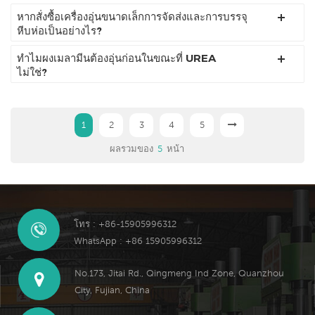
หากสั่งซื้อเครื่องอุ่นขนาดเล็กการจัดส่งและการบรรจุ
หีบห่อเป็นอย่างไร?
ทำไมผงเมลามีนต้องอุ่นก่อนในขณะที่ UREA
ไม่ใช่?
1
2
3
4
5
ผลรวมของ
5
หน้า
โทร : +86-15905996312
WhatsApp : +86 15905996312
No.173, Jitai Rd., Qingmeng Ind Zone, Quanzhou
City, Fujian, China