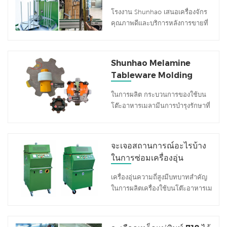
ลามีนอัตโนมัติ
โรงงาน Shunhao เสนอเครื่องจักร
คุณภาพดีและบริการหลังการขายที่
เชื่อถือได้ ด้านล่างนี้เป็นคู่มือที่ตรง
ไปตรงมาเพื่อช่วยคุณแก้ไขปัญหา
และบำรุงรักษา เครื่องขัดเงาบนโต๊ะ
Shunhao Melamine
อาหารเมลามีนอัตโนมัติ - หาก
Tableware Molding
ระบบการสกัดวัสดุไม่ทำงานอย่างถูก
Machines: ข้อต่อเคล็ดลับ
ต้องให้ทำตามขั้นตอนเหล่านี้เพื่อระบุ
ในการผลิต กระบวนการของใช้บน
การบำรุงรักษา
และแก้ไขปัญหา ขั้นตอนที่ 1: ตรวจ
โต๊ะอาหารเมลามีนการบำรุงรักษาที่
สอบแผ่นเหล็กบนรางดูด ตรวจสอบ
เหมาะสมของเครื่องขึ้นรูปสำหรับ
แผ่นเหล็กสองแผ่นที่อยู่บนรางดูด
การปั้นของเครื่องใช้บนโต๊ะอาหาร
แผ่นงานเหล่านี้โต้ตอบกับเซ็นเซอร์
คือคือ มีความสำคัญสูงสุด ในบรรดา
จะเจอสถานการณ์อะไรบ้าง
ของเครื่องดังนั้นการจัดตำแหน่งที่
ส่วนประกอบของเครื่องทั้งหมดการมี
เหมาะสมจึงเป็นสิ่งจำเป็น วัดช่องว่าง
ในการซ่อมเครื่องอุ่น
เพศสัมพันธ์ส่วนใหญ่ใช้ ในการเชื่อม
ระหว่างด้านล่างของแผ่นเหล็กและ
เครื่อง？จะแก้ปัญหา
ต่อมอเตอร์และปั๊มน้ำมันทำหน้าที่
เครื่องอุ่นความถี่สูงมีบทบาทสำคัญ
ด้านล่างของแผ่นทองแดงในชุดดูด
อย่างไร?
เป็นบัฟเฟอร์ระหว่าง การทำงานของ
ในการผลิตเครื่องใช้บนโต๊ะอาหารเม
การวัดในอุดมคติควรอยู่ระหว่าง 22
เครื่องขึ้นรูป ดังนั้นการบำรุงรักษา
ลามีน การอุ่นผงเมลามีนด้วยเครื่อง
และ 22.5 ซม. - หากระยะทางเกิน
ข้อต่อคือ สำคัญมาก. ในฐานะ
อุ่นล่วงหน้า HFสามารถเพิ่มความ
22.5 ซม. การรับวัสดุอาจถูกแนวตรง
เครื่องขึ้นรูปเมลามีนอัตโนมัติ
ลื่นไหลของผง ลดระยะเวลาการหล่อ
- หากน้อยกว่า 22 ซม. ชุดประกอบ