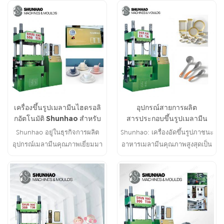
เครื่องขึ้นรูปเมลามีนไฮดรอลิ
อุปกรณ์สายการผลิต
กอัตโนมัติ Shunhao สำหรับ
สารประกอบขึ้นรูปเมลามีน
ภาชนะอาหาร
สำหรับเครื่องใช้บนโต๊ะอาหาร
Shunhao อยู่ในธุรกิจการผลิต
Shunhao: เครื่องอัดขึ้นรูปภาชนะ
Shunhao
อุปกรณ์เมลามีนคุณภาพเยี่ยมมา
อาหารเมลามีนคุณภาพสูงสุดเป็น
นานกว่า 20 ปี มอบอุปกรณ์ที่
ตัวเลือกแรกสำหรับผู้จัดจำหน่าย
ทนทานและโซลูชันที่เชื่อถือได้
ภาชนะอาหาร
สำหรับสายการผลิตของคุณ