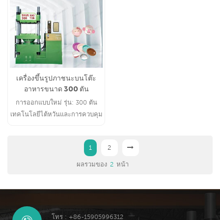
เครื่องขึ้นรูปภาชนะบนโต๊ะ
อาหารขนาด 300 ตัน
ประสิทธิภาพสูง
การออกแบบใหม่ รุ่น: 300 ตัน
เทคโนโลยีไต้หวันและการควบคุม
PLC ประสิทธิภาพสูง: แผ่นกลม 9
นิ้ว 6 ช่อง ขายดี แนะนำโดย
1
2
ลูกค้าจำนวนมาก
ผลรวมของ
2
หน้า
โทร : +86-15905996312