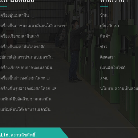
เครื่องอุ่นเมลามีน
บ้าน
เครื่องปั้นภาชนะเมลามีนบนโต๊ะอาหาร
เกี่ยวกับเรา
เครื่องเจียรเมลามีนแวร์
สินค้า
เครื่องปั้นเมลามีนไฮดรอลิก
ข่าว
อุปกรณ์อุ่นสารประกอบเมลามีน
ติดต่อเรา
เครื่องเจียรขอบภาชนะเมลามีน
แผนผังเว็บไซต์
เครื่องปั้นฝารองนั่งชักโครก UF
XML
เครื่องขึ้นรูปฝารองนั่งชักโครก UF
นโยบายความเป็นส่วน
แม่พิมพ์บีบอัดถ้วยชามเมลามีน
แม่พิมพ์บนโต๊ะอาหารเมลามีน
d. สงวนลิขสิทธิ์.