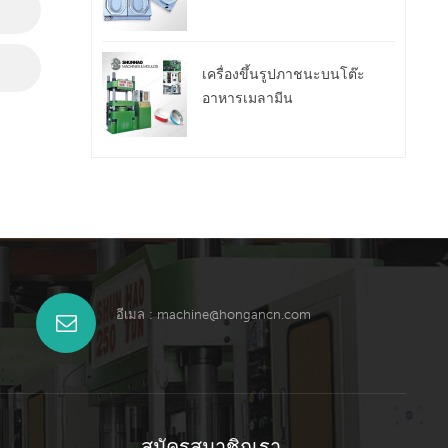
เครื่องขึ้นรูปภาชนะบนโต๊ะ
อาหารเมลามีน
อีเมล :
machine@hongancn.com
สมัครสมาชิกเรา