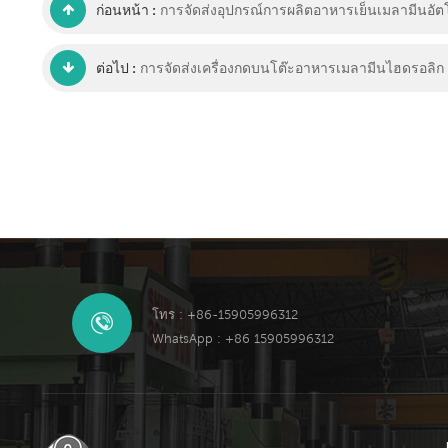
ก่อนหน้า :
การจัดส่งอุปกรณ์การผลิตอาหารเย็นเมลามีนอัต
ต่อไป :
การจัดส่งเครื่องกดบนโต๊ะอาหารเมลามีนไฮดรอลิก
โทร : +86-15905996312
WhatsApp : +86 15905996312