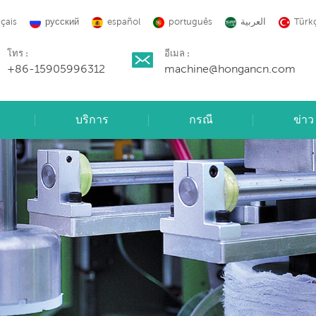
nçais
русский
español
português
العربية
Türk
โทร :
อีเมล :
+86-15905996312
machine@hongancn.com
บริการ
กรณี
ข่าว