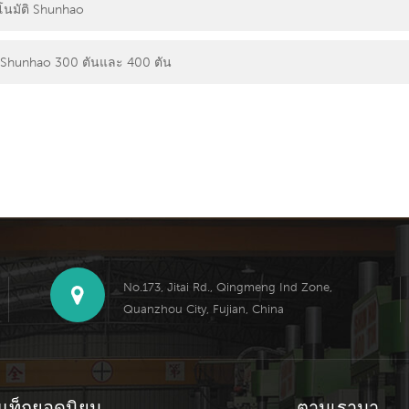
โนมัติ Shunhao
 Shunhao 300 ตันและ 400 ตัน
No.173, Jitai Rd., Qingmeng Ind Zone,
Quanzhou City, Fujian, China
แท็กยอดนิยม
ตามเรามา