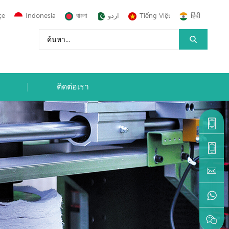
çe
Indonesia
বাংলা
اردو
Tiếng Việt
हिंदी
ติดต่อเรา
+86-
1590599
+86-
595-
machine
22216883
+86